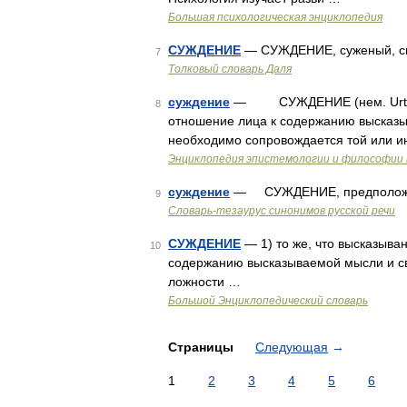
Большая психологическая энциклопедия
СУЖДЕНИЕ
— СУЖДЕНИЕ, суженый, см.
7
Толковый словарь Даля
суждение
— СУЖДЕНИЕ (нем. Urteil; 
8
отношение лица к содержанию высказы
необходимо сопровождается той или и
Энциклопедия эпистемологии и философии 
суждение
— СУЖДЕНИЕ, предположе
9
Словарь-тезаурус синонимов русской речи
СУЖДЕНИЕ
— 1) то же, что высказыва
10
содержанию высказываемой мысли и св
ложности …
Большой Энциклопедический словарь
Страницы
Следующая
→
1
2
3
4
5
6