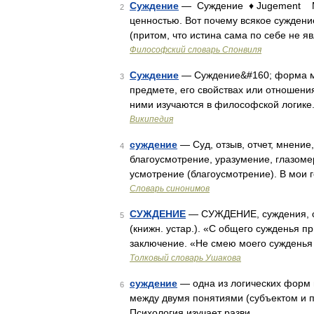
Суждение
— Суждение ♦ Jugement Мы
2
ценностью. Вот почему всякое суждени
(притом, что истина сама по себе не 
Философский словарь Спонвиля
Суждение
— Суждение&#160; форма мы
3
предмете, его свойствах или отношен
ними изучаются в философской логике
Википедия
суждение
— Суд, отзыв, отчет, мнение
4
благоусмотрение, уразумение, глазоме
усмотрение (благоусмотрение). В мои 
Словарь синонимов
СУЖДЕНИЕ
— СУЖДЕНИЕ, суждения, ср. 
5
(книжн. устар.). «С общего сужденья п
заключение. «Не смею моего сужденья
Толковый словарь Ушакова
суждение
— одна из логических форм м
6
между двумя понятиями (субъектом и п
Психология изучает разви …