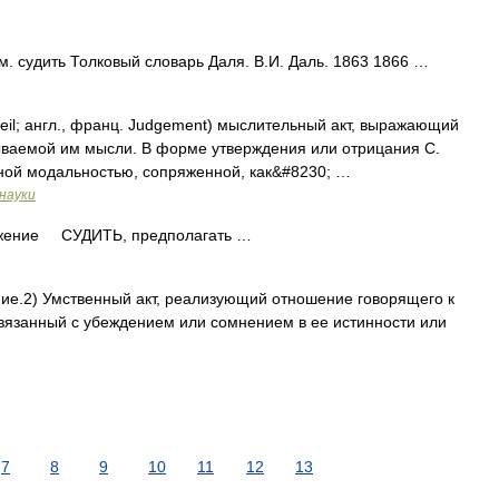
 судить Толковый словарь Даля. В.И. Даль. 1863 1866 …
англ., франц. Judgement) мыслительный акт, выражающий
ваемой им мысли. В форме утверждения или отрицания С.
ной модальностью, сопряженной, как&#8230; …
науки
ние СУДИТЬ, предполагать …
ние.2) Умственный акт, реализующий отношение говорящего к
язанный с убеждением или сомнением в ее истинности или
7
8
9
10
11
12
13