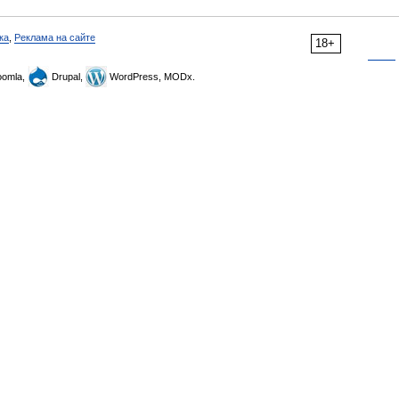
ка
,
Реклама на сайте
18+
omla,
Drupal,
WordPress, MODx.