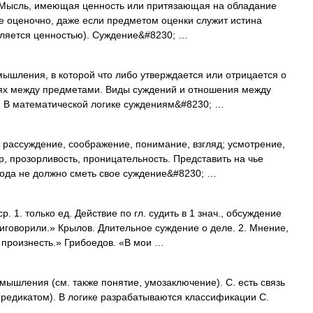
сль, имеющая ценность или притязающая на обладание
е оценочно, даже если предметом оценки служит истина
является ценностью). Суждение&#8230; …
шления, в которой что либо утверждается или отрицается о
иях между предметами. Виды суждений и отношения между
. В математической логике суждениям&#8230; …
, рассуждение, соображение, понимание, взгляд; усмотрение,
р, прозорливость, проницательность. Представить на чье
года не должно сметь свое суждение&#8230; …
1. только ед. Действие по гл. судить в 1 знач., обсуждение
риговорили.» Крылов. Длительное суждение о деле. 2. Мнение,
 произнесть.» Грибоедов. «В мои …
ышления (см. также понятие, умозаключение). С. есть связь
редикатом). В логике разрабатываются классификации С.